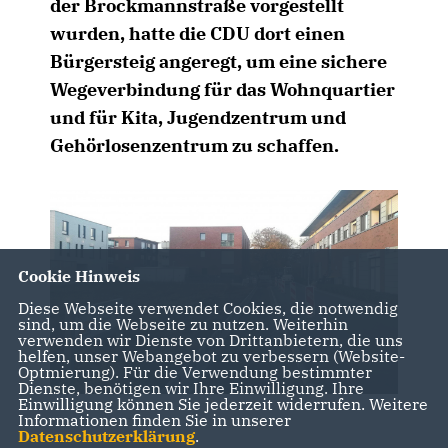
der Brockmannstraße vorgestellt
wurden, hatte die CDU dort einen
Bürgersteig angeregt, um eine sichere
Wegeverbindung für das Wohnquartier
und für Kita, Jugendzentrum und
Gehörlosenzentrum zu schaffen.
Cookie Hinweis
Diese Webseite verwendet Cookies, die notwendig
sind, um die Webseite zu nutzen. Weiterhin
verwenden wir Dienste von Drittanbietern, die uns
helfen, unser Webangebot zu verbessern (Website-
Optmierung). Für die Verwendung bestimmter
Dienste, benötigen wir Ihre Einwilligung. Ihre
Einwilligung können Sie jederzeit widerrufen. Weitere
Informationen finden Sie in unserer
Datenschutzerklärung
.