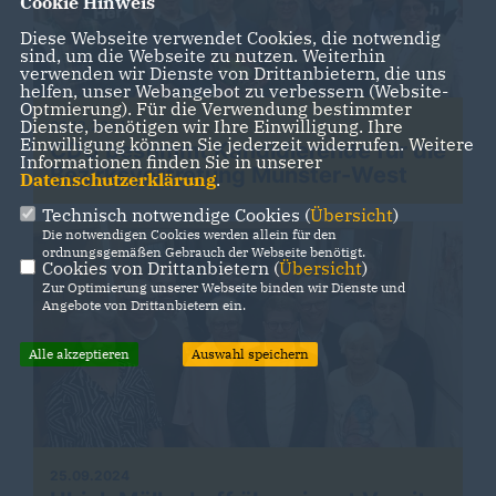
Cookie Hinweis
Diese Webseite verwendet Cookies, die notwendig
sind, um die Webseite zu nutzen. Weiterhin
verwenden wir Dienste von Drittanbietern, die uns
helfen, unser Webangebot zu verbessern (Website-
Optmierung). Für die Verwendung bestimmter
Dienste, benötigen wir Ihre Einwilligung. Ihre
03.12.2024
Einwilligung können Sie jederzeit widerrufen. Weitere
CDU bestimmt Kandidierende für die
Informationen finden Sie in unserer
Bezirksvertretung Münster-West
Datenschutzerklärung
.
Technisch notwendige Cookies (
Übersicht
)
Die notwendigen Cookies werden allein für den
ordnungsgemäßen Gebrauch der Webseite benötigt.
Cookies von Drittanbietern (
Übersicht
)
Zur Optimierung unserer Webseite binden wir Dienste und
Angebote von Drittanbietern ein.
Alle akzeptieren
Auswahl speichern
25.09.2024