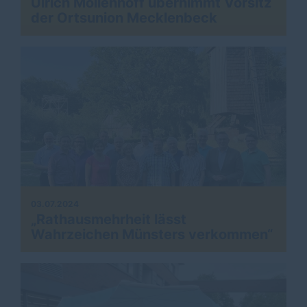
Ulrich Möllenhoff übernimmt Vorsitz
der Ortsunion Mecklenbeck
03.07.2024
Rathausmehrheit lässt
Wahrzeichen Münsters verkommen“