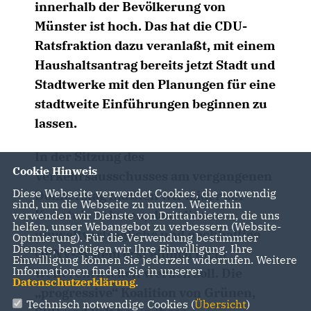
innerhalb der Bevölkerung von
Münster ist hoch. Das hat die CDU-
Ratsfraktion dazu veranlaßt, mit einem
Haushaltsantrag bereits jetzt Stadt und
Stadtwerke mit den Planungen für eine
stadtweite Einführungen beginnen zu
lassen.
In der Sitzung des
Cookie Hinweis
Verkehrsausschusses am vergangenen
Diese Webseite verwendet Cookies, die notwendig
Donnerstag mußten wir leider zur
sind, um die Webseite zu nutzen. Weiterhin
Kenntnis nehmen, dass dieses
verwenden wir Dienste von Drittanbietern, die uns
helfen, unser Webangebot zu verbessern (Website-
umweltverträgliche und nachhaltige
Optmierung). Für die Verwendung bestimmter
Dienste, benötigen wir Ihre Einwilligung. Ihre
ÖPNV-System erst einmal nicht
Einwilligung können Sie jederzeit widerrufen. Weitere
Informationen finden Sie in unserer
weiterentwickelt werden soll. Die
Datenschutzerklärung
.
progressive“ Koalition von Grünen,
Technisch notwendige Cookies (
Übersicht
)