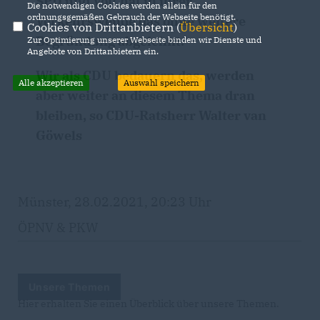
SPD und Volt hat in ihrer
Die notwendigen Cookies werden allein für den
ordnungsgemäßen Gebrauch der Webseite benötigt.
Verkehrswende das ohne weitere
Cookies von Drittanbietern (
Übersicht
)
Begründung abgelehnt.
Zur Optimierung unserer Webseite binden wir Dienste und
Angebote von Drittanbietern ein.
Wir als CDU bedauern das, werden
Alle akzeptieren
Auswahl speichern
aber weiter an diesem Thema dran
bleiben, so CDU-Ratsherr Walter van
Göwels
Münster, 28.02.2021, 20:23 Uhr
ÖPNV & PKW
Unsere Themen
Hier erhalten Sie einen Überblick über unsere Themen.