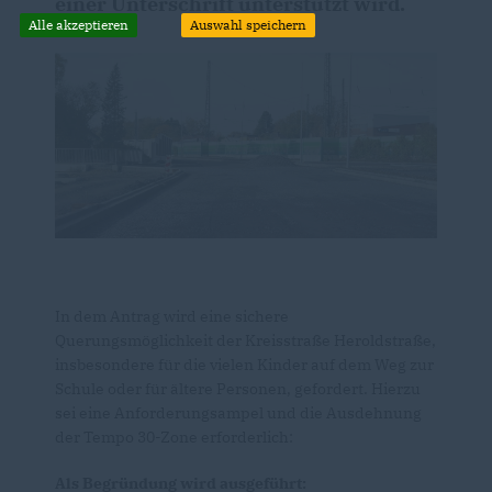
einer Unterschrift unterstützt wird.
Alle akzeptieren
Auswahl speichern
In dem Antrag wird eine sichere
Querungsmöglichkeit der Kreisstraße Heroldstraße,
insbesondere für die vielen Kinder auf dem Weg zur
Schule oder für ältere Personen, gefordert. Hierzu
sei eine Anforderungsampel und die Ausdehnung
der Tempo 30-Zone erforderlich:
Als Begründung wird ausgeführt: