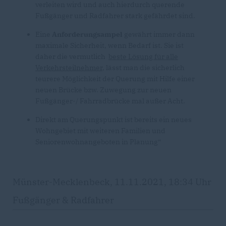
verleiten wird und auch hierdurch querende
Fußgänger und Radfahrer stark gefährdet sind.
Eine
Anforderungsampel
gewährt immer dann
maximale Sicherheit, wenn Bedarf ist. Sie ist
daher die vermutlich
beste Lösung für alle
Verkehrsteilnehmer
, lässt man die sicherlich
teurere Möglichkeit der Querung mit Hilfe einer
neuen Brücke bzw. Zuwegung zur neuen
Fußgänger-/ Fahrradbrücke mal außer Acht.
Direkt am Querungspunkt ist bereits ein neues
Wohngebiet mit weiteren Familien und
Seniorenwohnangeboten in Planung“
Münster-Mecklenbeck, 11.11.2021, 18:34 Uhr
Fußgänger & Radfahrer