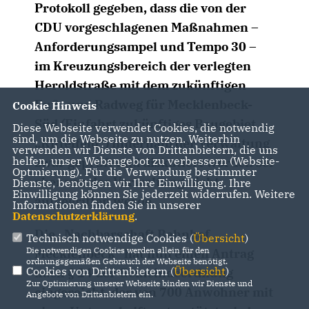
Protokoll gegeben, dass die von der
CDU vorgeschlagenen Maßnahmen –
Anforderungsampel und Tempo 30 –
im Kreuzungsbereich der verlegten
Heroldstraße mit dem zukünftigen
Fuß- und Radweg für Mecklenbeck-
Cookie Hinweis
Süd (Einfahrt zukünftiges Baugebiet
Diese Webseite verwendet Cookies, die notwendig
sind, um die Webseite zu nutzen. Weiterhin
Kittelfeld“) innerhalb der Verwaltung
verwenden wir Dienste von Drittanbietern, die uns
helfen, unser Webangebot zu verbessern (Website-
zwar geprüft und diskutiert worden sei
Optmierung). Für die Verwendung bestimmter
aber von der Verwaltung nicht
Dienste, benötigen wir Ihre Einwilligung. Ihre
Einwilligung können Sie jederzeit widerrufen. Weitere
aufgegriffen werde.
Informationen finden Sie in unserer
Datenschutzerklärung
.
Die „Nachbarschaft Bahnhof
Technisch notwendige Cookies (
Übersicht
)
Die notwendigen Cookies werden allein für den
Mecklenbeck“ hat nun einen Antrag
ordnungsgemäßen Gebrauch der Webseite benötigt.
Cookies von Drittanbietern (
Übersicht
)
nach § 24 der Gemeindeordnung
Zur Optimierung unserer Webseite binden wir Dienste und
eingereicht, der von 700 Anwohner mit
Angebote von Drittanbietern ein.