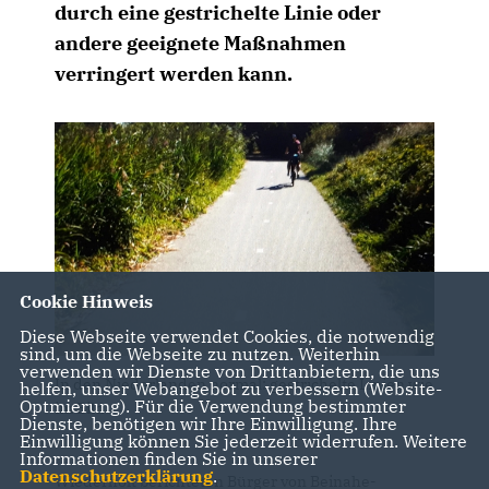
durch eine gestrichelte Linie oder
andere geeignete Maßnahmen
verringert werden kann.
Cookie Hinweis
Diese Webseite verwendet Cookies, die notwendig
sind, um die Webseite zu nutzen. Weiterhin
verwenden wir Dienste von Drittanbietern, die uns
In den Niederlanden normal: gestrichelte Linien wie
helfen, unser Webangebot zu verbessern (Website-
Optmierung). Für die Verwendung bestimmter
im Bild
Dienste, benötigen wir Ihre Einwilligung. Ihre
Einwilligung können Sie jederzeit widerrufen. Weitere
Informationen finden Sie in unserer
Datenschutzerklärung
.
Wiederholt berichteten Bürger von Beinahe-