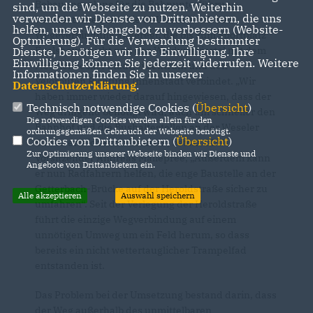
Bebauungsplans für die Bahnunterführung
sind, um die Webseite zu nutzen. Weiterhin
verwenden wir Dienste von Drittanbietern, die uns
Heroldstraße hatte die CDU eine Nord-Süd-
helfen, unser Webangebot zu verbessern (Website-
Wegeverbindung angeregt, die bis zum Sportplatz
Optmierung). Für die Verwendung bestimmter
Egelshove reicht und das Waldwegviertel mit dem
Dienste, benötigen wir Ihre Einwilligung. Ihre
Einwilligung können Sie jederzeit widerrufen. Weitere
Mecklenbecker Stadtteilzentrum und den
Informationen finden Sie in unserer
Velorouten Richtung Innenstadt verbindet. „Wir
Datenschutzerklärung
.
haben immer wieder darauf hingewiesen, dass der
Technisch notwendige Cookies (
Übersicht
)
Weg dringend benötigt wird, auch um schneller den
Die notwendigen Cookies werden allein für den
Bahnhof und die Bushaltestellen an der Weseler
ordnungsgemäßen Gebrauch der Webseite benötigt.
Cookies von Drittanbietern (
Übersicht
)
Straße erreichen zu können“, betont CDU-
Zur Optimierung unserer Webseite binden wir Dienste und
Vorsitzender Andreas Malleprée, „Außerdem kann
Angebote von Drittanbietern ein.
er nun Radfahrern helfen, die enge Baustelle an der
Getterbach-Brücke auf der Heroldstraße sicher zu
Alle akzeptieren
Auswahl speichern
umfahren“. Seit der Verlegung der Heroldstraße
führt die einzige Wegverbindung auf einem
unnötigen Umweg um ein Feld herum, so dass
bereits ein nicht wettertauglicher Trampelfad
entstanden ist.
Das Problem bei der Umsetzung bestand darin, dass
der Weg außerhalb des unmittelbaren