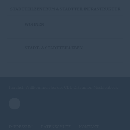
STADTTEILZENTRUM & STADTTEILINFRASTRUKTUR
WOHNEN
STADT- & STADTTEILLEBEN
Herzlich Willkommen bei der CDU Ortsunion Mecklenbeck
IMPRESSUM
DATENSCHUTZ
KONTAKT